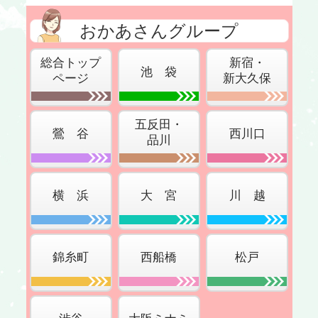
おかあさんグループ
総合トップ
新宿・
池 袋
ページ
新大久保
五反田・
鶯 谷
西川口
品川
横 浜
大 宮
川 越
錦糸町
西船橋
松戸