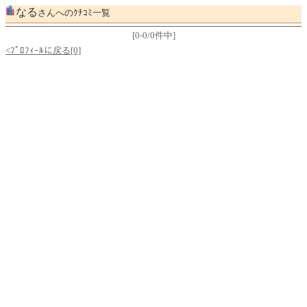
なる
さんへのｸﾁｺﾐ一覧
[0-0/0件中]
<ﾌﾟﾛﾌｨｰﾙに戻る[0]